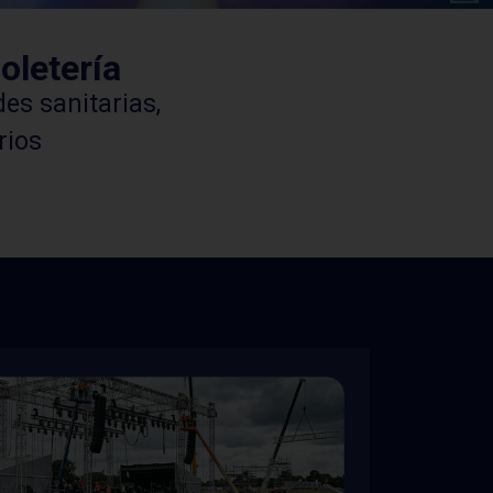
oletería
es sanitarias,
rios
.