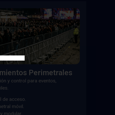
amientos Perimetrales
ión y control para eventos,
iles.
l de acceso.
etral móvil.
 y modular.