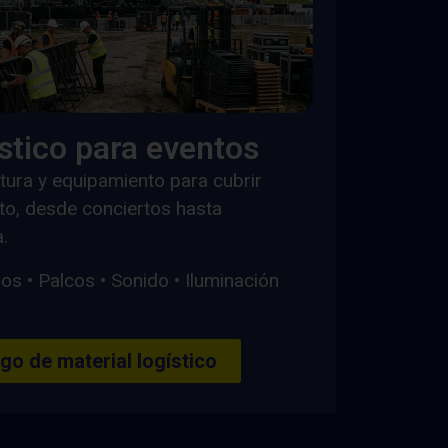
ístico para eventos
ctura y equipamiento para cubrir
nto, desde conciertos hasta
.
ños • Palcos • Sonido • Iluminación
go de material logístico