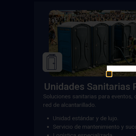
Unidades Sanitarias P
Soluciones sanitarias para eventos, 
red de alcantarillado.
Unidad estándar y de lujo.
Servicio de mantenimiento y succ
Logística especializada.