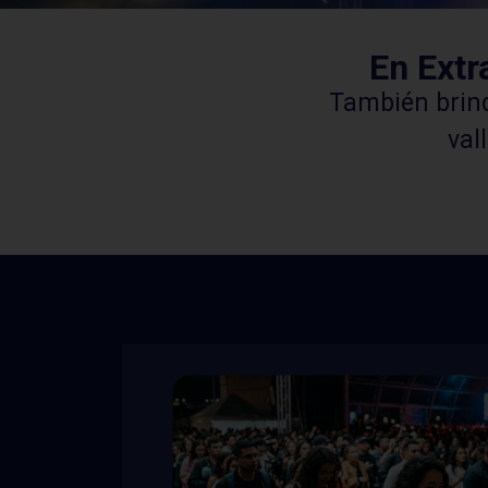
En Extr
También brind
val