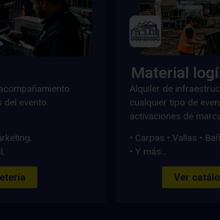
Material log
on acompañamiento
Alquiler de infraestru
 del evento.
cualquier tipo de eve
activaciones de marca
rketing.
• Carpas • Vallas • Ba
l.
• Y más…
eteria
Ver catálo