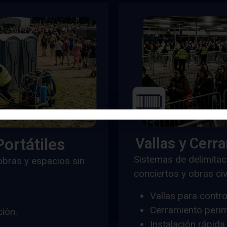
ortátiles
Vallas y Cerr
Sistemas de delimitac
obras y espacios sin
conciertos y obras civ
Vallas para contro
Cerramiento perim
ión.
Instalación rápida