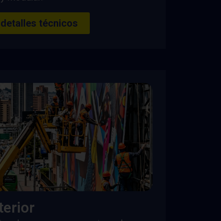
 detalles técnicos
terior