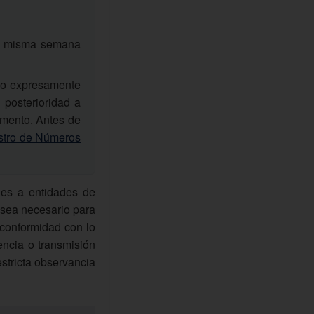
 la misma semana
arlo expresamente
 posterioridad a
omento. Antes de
stro de Números
les a entidades de
o sea necesario para
e conformidad con lo
encia o transmisión
estricta observancia