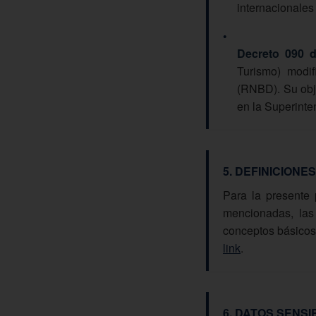
internacionales
•
Decreto 090 d
Turismo) modi
(RNBD). Su objet
en la Superinte
5. DEFINICIONES
Para la presente 
mencionadas, las
conceptos básicos
link
.
6. DATOS SENSI