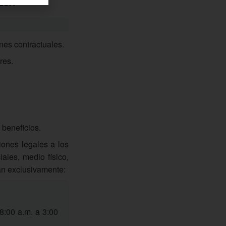
RESA
nes contractuales.
res.
 beneficios.
iones legales a los
ales, medio físico,
rán exclusivamente:
8:00 a.m. a 3:00