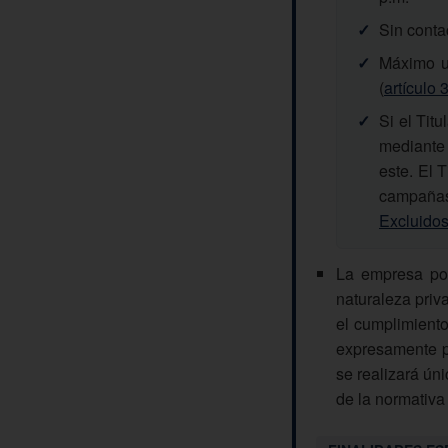
✓
Sin conta
✓
Máximo un
(
artículo
✓
Si el Tit
mediante 
este. El 
campañas
Excluido
La empresa pod
naturaleza priv
el cumplimiento
expresamente pa
se realizará ún
de la normativa