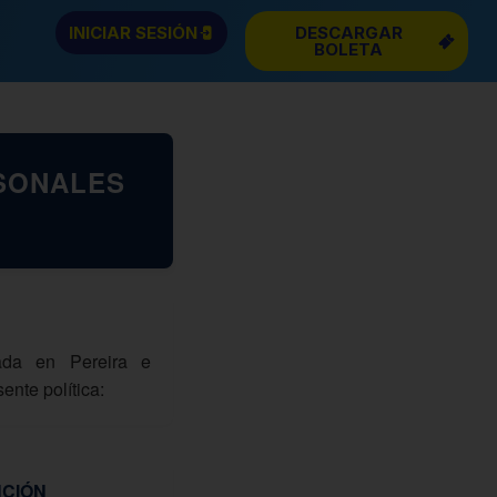
INICIAR SESIÓN
DESCARGAR
BOLETA
RSONALES
iada en Pereira e
nte política:
NCIÓN