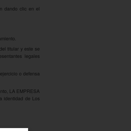
ón dando clic en el
tamiento.
l titular y este se
esentantes legales
ejercicio o defensa
e evento, LA EMPRESA
a identidad de Los