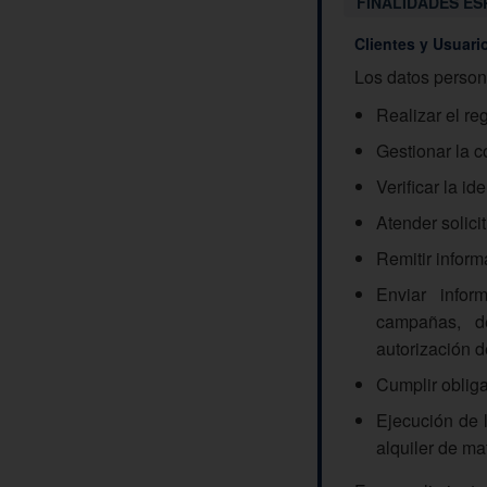
FINALIDADES ES
Clientes y Usuari
Los datos person
Realizar el re
Gestionar la c
Verificar la id
Atender solici
Remitir inform
Enviar infor
campañas, de
autorización d
Cumplir obliga
Ejecución de l
alquiler de ma