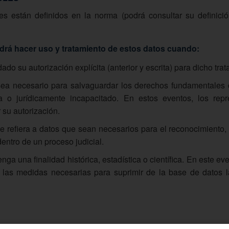
es están definidos en la norma (podrá consultar su definici
á hacer uso y tratamiento de estos datos cuando:
dado su autorización explícita (anterior y escrita) para dicho tra
sea necesario para salvaguardar los derechos fundamentales de
ca o jurídicamente incapacitado. En estos eventos, los repr
 su autorización.
se refiera a datos que sean necesarios para el reconocimiento, 
entro de un proceso judicial.
tenga una finalidad histórica, estadística o científica. En est
 las medidas necesarias para suprimir de la base de datos l