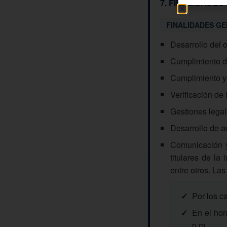
7. FINALIDADE
FINALIDADES G
Desarrollo del 
Cumplimiento de
Cumplimiento y 
Verificación de 
Gestiones legale
Desarrollo de a
Comunicación y 
titulares de la
entre otros. La
✓
Por los c
✓
En el hor
p.m.