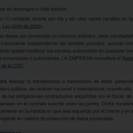
cto en domingos ni días festivos.
 (1) contacto directo por día y sin usar varios canales en
 3, Ley 2300 de 2023
).
ular desea ser contactado en horarios distintos, debe manifest
instrumento independiente del contrato principal, suscrito con
Titular puede modificar los canales autorizados en cualquier m
 comerciales o publicitarias, LA EMPRESA consultará el
Regi
s de la CRC
.
rá realizar la transferencia o transmisión de datos persona
ada o pública, de carácter nacional o internacional, cuando ell
 de las obligaciones contractuales adquiridas con el titular, d
ctado en el contrato suscrito entre las partes. Dicha transfer
icamente en la medida en que sea requerida por el cliente y en 
 vigente en materia de protección de datos personales.