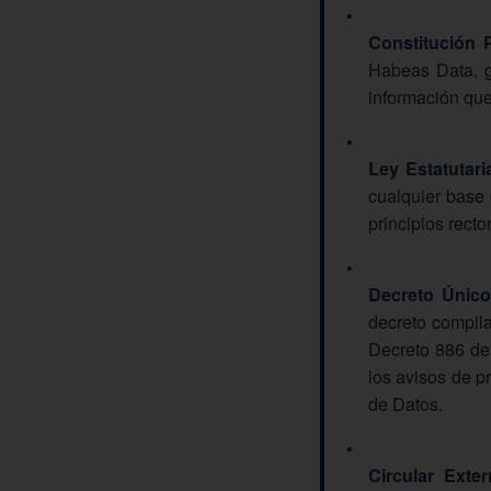
•
Constitución P
Habeas Data, ga
información que
•
Ley Estatutari
cualquier base 
principios recto
•
Decreto Único
decreto compil
Decreto 886 de 
los avisos de p
de Datos.
•
Circular Exte