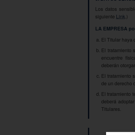
Los datos sensibl
siguiente
Link
.)
LA EMPRESA podr
El Titular haya 
El tratamiento 
encuentre físi
deberán otorgar
El tratamiento 
de un derecho d
El tratamiento 
deberá adoptar
Titulares.