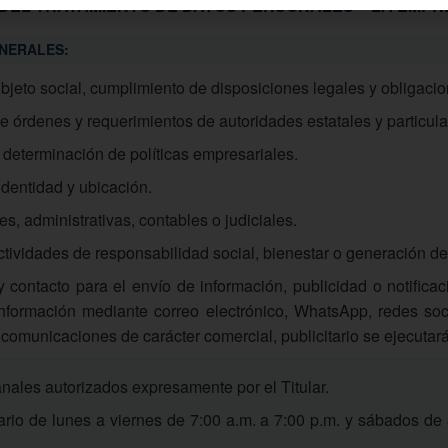
S DEL TRATAMIENTO DE DATOS PERSONALES – LA EMP
ENERALES:
objeto social, cumplimiento de disposiciones legales y obligacio
 órdenes y requerimientos de autoridades estatales y particula
determinación de políticas empresariales.
identidad y ubicación.
s, administrativas, contables o judiciales.
ctividades de responsabilidad social, bienestar o generación de
contacto para el envío de información, publicidad o notificac
 información mediante correo electrónico, WhatsApp, redes soci
s comunicaciones de carácter comercial, publicitario se ejecuta
anales autorizados expresamente por el Titular.
ario de lunes a viernes de 7:00 a.m. a 7:00 p.m. y sábados de 