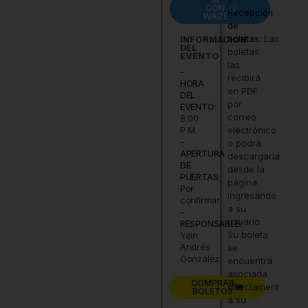
CON
Recepción
WAZE
de
boletas:
Las
INFORMACIÓN
DEL
boletas
EVENTO
las
-
recibirá
HORA
en PDF
DEL
por
EVENTO:
correo
8:00
electrónico
P.M.
-
o podrá
APERTURA
descargarla
DE
desde la
PUERTAS:
página,
Por
ingresando
confirmar.
a su
-
usuario.
RESPONSABLE:
Su boleta
Yein
Andrés
se
González
encuentra
asociada
COMPRAR
directamente
BOLETOS
a su