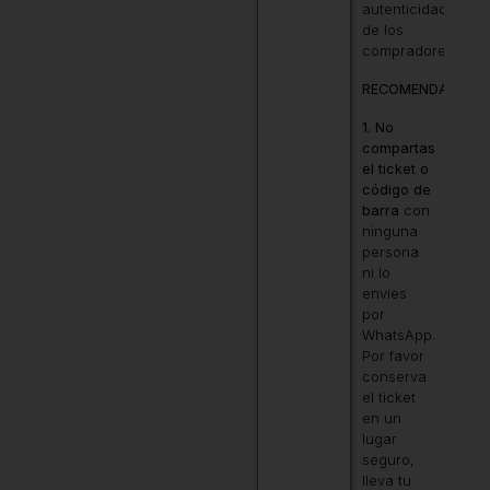
autenticidad
de los
compradores.
RECOMENDACIONE
1. No
compartas
el ticket o
código de
barra
con
ninguna
persona
ni lo
envíes
por
WhatsApp.
Por favor
conserva
el ticket
en un
lugar
seguro,
lleva tu