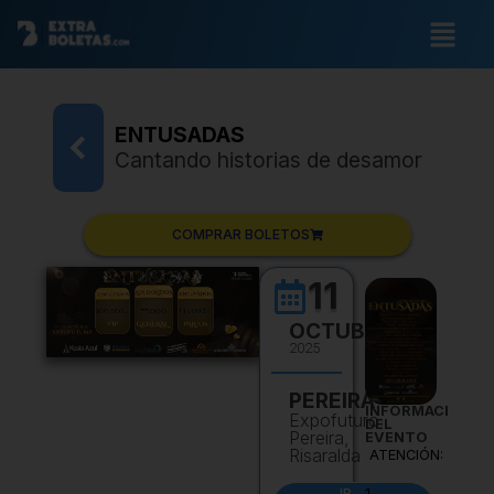
ENTUSADAS
Cantando historias de desamor
COMPRAR BOLETOS
11
OCTUBRE
2025
PEREIRA
INFORMACIÓN
Expofuturo
DEL
Pereira,
EVENTO
Risaralda
ATENCIÓN:
1.
IR