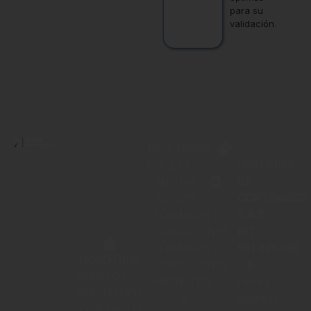
para su
validación.
DESCARGAR
BOLETA
GESTORES
INICIAR
DE
SESIÓN
CONTENIDOS
TÉRMINOS Y
S.A.S.
CONDICIONES
NIT:
TÉRMINOS Y
901.376.086
NOSOTROS
CONDICIONES
– 6
EVENTOS
ABONADOS
Pereira,
REALIZADOS
2025-II
Risaralda
CONTACTO