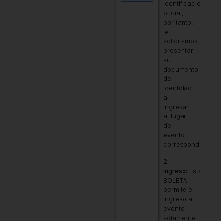
identificación
oficial,
por tanto,
le
solicitamos
presentar
su
documento
de
identidad
al
ingresar
al lugar
del
evento
correspondiente.
2.
Ingreso:
Esta
BOLETA
permite el
ingreso al
evento
solamente