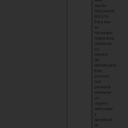
web,
opción
DESCAGAR
BOLETA.
Para eso
es
necesario
registrarse,
utilizando
su
número
de
identificación.
Este
proceso
nos
permitirá
mantener
un
registro
adecuado
y
garantizar
la