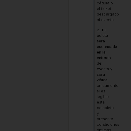
cédula o
el ticket
descargado
al evento.
2. Tu
boleta
será
escaneada
en la
entrada
del
evento
y
será
válida
únicamente
si es
legible,
está
completa
y
presenta
condiciones
óptimas