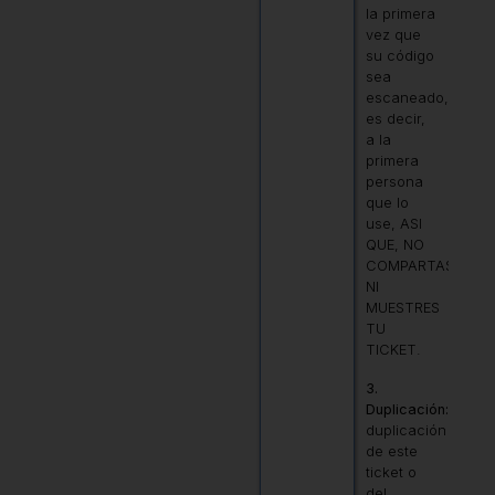
la primera
vez que
su código
sea
escaneado,
es decir,
a la
primera
persona
que lo
use, ASI
QUE, NO
COMPARTAS,
NI
MUESTRES
TU
TICKET.
3.
Duplicación:
La
duplicación
de este
ticket o
del