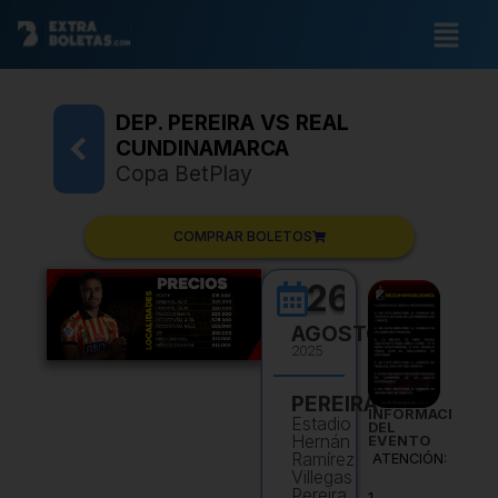
DEP. PEREIRA VS REAL
CUNDINAMARCA
Copa BetPlay
COMPRAR BOLETOS
26
AGOSTO
2025
PEREIRA
INFORMACIÓN
Estadio
DEL
Hernán
EVENTO
Ramírez
ATENCIÓN:
Villegas
Pereira,
1.