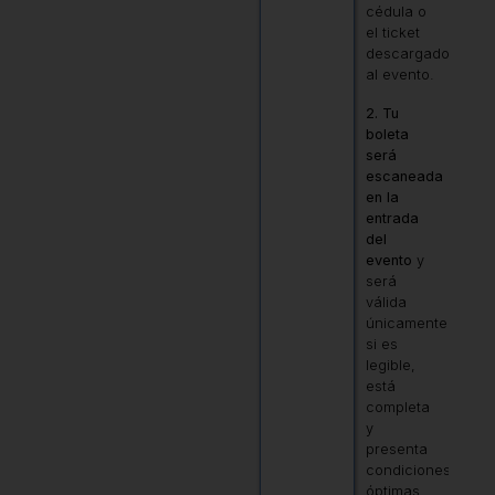
cédula o
el ticket
descargado
al evento.
2. Tu
boleta
será
escaneada
en la
entrada
del
evento
y
será
válida
únicamente
si es
legible,
está
completa
y
presenta
condiciones
óptimas