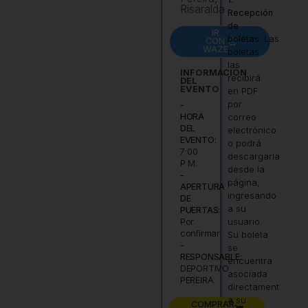
Risaralda
Recepción
de
IR
boletas:
Las
CON
WAZE
boletas
las
INFORMACIÓN
recibirá
DEL
EVENTO
en PDF
por
-
HORA
correo
DEL
electrónico
EVENTO:
o podrá
7:00
descargarla
P.M.
desde la
-
página,
APERTURA
ingresando
DE
a su
PUERTAS:
usuario.
Por
confirmar.
Su boleta
-
se
RESPONSABLE:
encuentra
DEPORTIVO
asociada
PEREIRA.
directamente
a su
COMPRAR