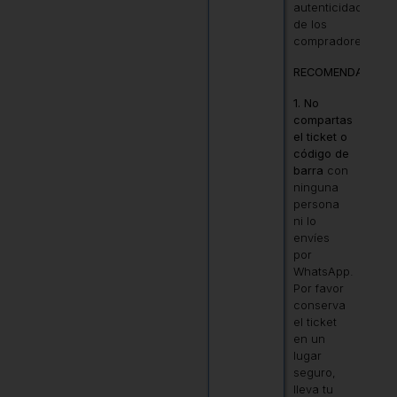
autenticidad
de los
compradores.
RECOMENDACIONE
1. No
compartas
el ticket o
código de
barra
con
ninguna
persona
ni lo
envíes
por
WhatsApp.
Por favor
conserva
el ticket
en un
lugar
seguro,
lleva tu