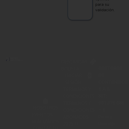
para su
validación.
DESCARGAR
BOLETA
GESTORES
INICIAR
DE
SESIÓN
CONTENIDOS
TÉRMINOS Y
S.A.S.
CONDICIONES
NIT:
TÉRMINOS Y
901.376.086
NOSOTROS
CONDICIONES
– 6
EVENTOS
ABONADOS
Pereira,
REALIZADOS
2025-II
Risaralda
CONTACTO