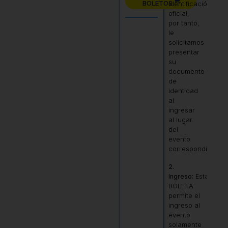
BOLETOS
identificación
oficial,
por tanto,
le
solicitamos
presentar
su
documento
de
identidad
al
ingresar
al lugar
del
evento
correspondiente.
2.
Ingreso:
Esta
BOLETA
permite el
ingreso al
evento
solamente