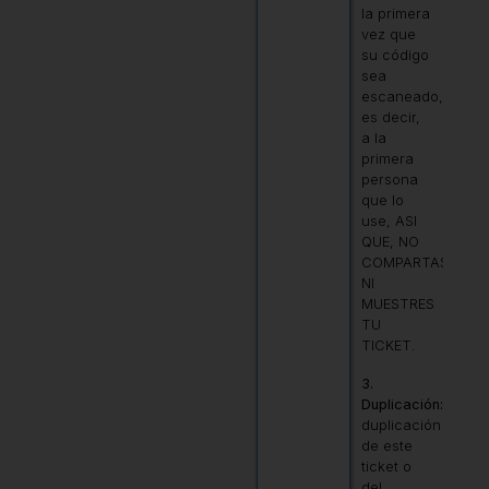
la primera
vez que
su código
sea
escaneado,
es decir,
a la
primera
persona
que lo
use, ASI
QUE, NO
COMPARTAS,
NI
MUESTRES
TU
TICKET.
3.
Duplicación:
La
duplicación
de este
ticket o
del