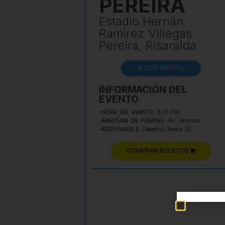
PEREIRA
Estadio Hernán
Ramírez Villegas
Pereira, Risaralda
IR CON WAZE
INFORMACIÓN DEL
EVENTO
-HORA DEL EVENTO:
6:10 P.M.
-APERTURA DE PUERTAS:
Por confirmar.
-RESPONSABLE:
Deportivo Pereira FC.
COMPRAR BOLETOS