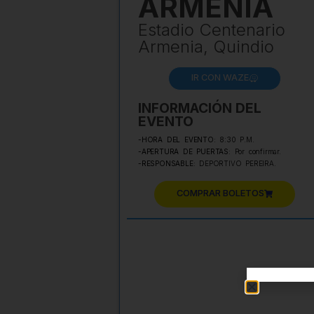
ARMENIA
Estadio Centenario
Armenia, Quindio
IR CON WAZE
INFORMACIÓN DEL
EVENTO
-HORA DEL EVENTO:
8:30 P.M.
-APERTURA DE PUERTAS:
Por confirmar.
-RESPONSABLE:
DEPORTIVO PEREIRA.
COMPRAR BOLETOS